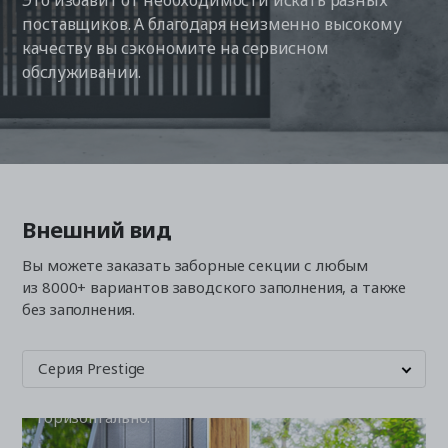
Это избавит от необходимости искать разных
поставщиков. А благодаря неизменно высокому
качеству вы сэкономите на сервисном
обслуживании.
Забор
с заполнением
жалюзи
Жалюзи сохранят
обзор улицы
Внешний вид
с участка, но при
этом защитят
Вы можете заказать заборные секции с любым
участок
из 8000+ вариантов заводского заполнения, а также
от посторонних
без заполнения.
взглядов.
Алюминиевые
ламели (шириной
Серия Prestige
100 и 200 мм)
располагаются
горизонтально.