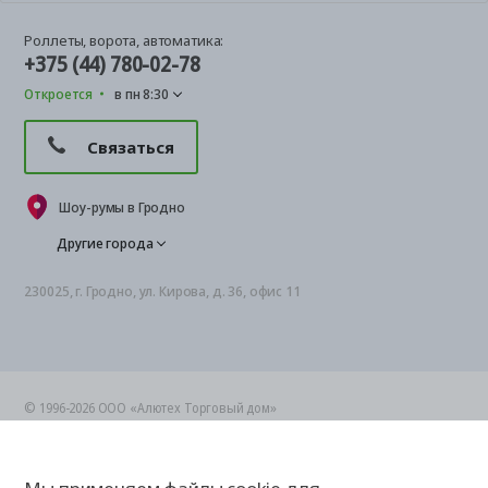
Роллеты, ворота, автоматика:
+375 (44) 780-02-78
Откроется
в пн 8:30
Связаться
Шоу-румы в Гродно
Другие города
230025, г. Гродно, ул. Кирова, д. 36, офис 11
© 1996-2026 ООО «Алютех Торговый дом»
УНП 190736339
Все права защищены. Любое копирование информации на сторонние
ресурсы осуществляется после согласования.