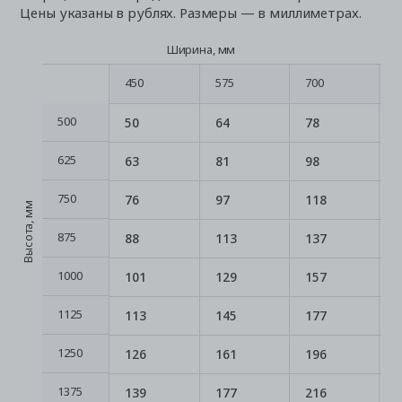
Цены указаны в рублях. Размеры — в миллиметрах.
Ширина, мм
450
575
700
8
450
575
700
8
500
50
64
78
500
625
63
81
98
625
750
76
97
118
750
Высота, мм
875
88
113
137
875
1000
101
129
157
1000
1125
113
145
177
1125
1250
126
161
196
1250
1375
139
177
216
1375