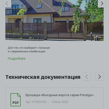
Для тех, кто выбирает стильные
Дл
и современные комбинации.
в
Подробнее
П
Техническая документация
Брошюра «Въездные ворота серии Prestige»
Арт. R7030130
12 Мая 2022