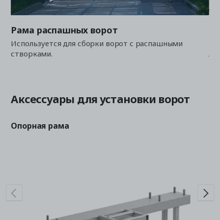
Рама распашных ворот
Ра
Используется для сборки ворот с распашными
Ка
створками.
лю
Аксессуары для установки ворот
Опорная рама
Уд