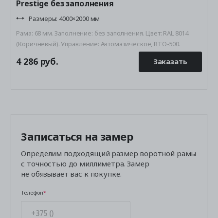
Prestige без заполнения
Размеры: 4000×2000 мм
Рама: 68 мм. Заполнение: без заполнения. Цвет: RAL 8014
(Коричневый). Управление: Автоматическое, RTO-500.
4 286 руб.
4
Заказать
Записаться на замер
Определим подходящий размер воротной рамы
с точностью до миллиметра. Замер
не обязывает вас к покупке.
Телефон