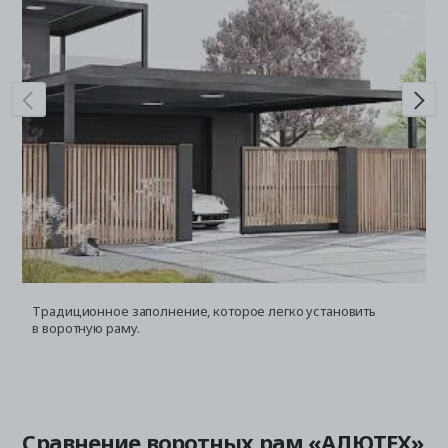
Традиционное заполнение, которое легко установить
Л
в воротную раму.
и
Сравнение воротных рам «АЛЮТЕХ»