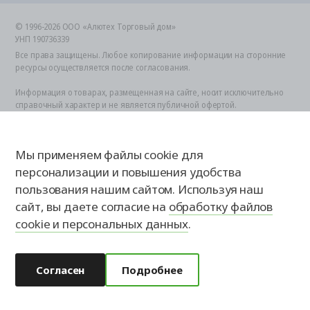
© 1996-2026 ООО «Алютех Торговый дом»
УНП 190736339
Все права защищены. Любое копирование информации на сторонние
ресурсы осуществляется после согласования.
Информация о товарах, размещенная на сайте, носит исключительно
справочный характер и не является публичной офертой.
Представленные товары являются технически сложными.
Определение стоимости и возможности заказа по представленным
индивидуальным (заказным) характеристикам осуществляется
Мы применяем файлы cookie для
специалистом после оценки всех технических параметров.
Для получения более подробной и точной информации о товаре,
персонализации и повышения удобства
возможности его приобретения необходимо обратиться в офис к
пользования нашим сайтом. Используя наш
официальному представителю.
сайт, вы даете согласие на
обработку файлов
Обработка персональных данных
cookie и персональных данных
.
Согласен
Подробнее
Акции
Калькулятор
Замер
Контакты