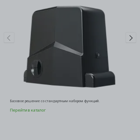
Базовое решение со стандартным набором функций.
Фу
см
Перейти в каталог
о
П