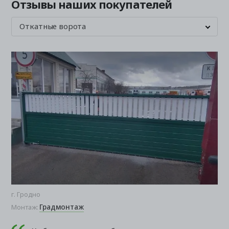
Отзывы наших покупателей
Откатные ворота
г. Гродно
Гр
Градмонтаж
Монтаж:
Мо