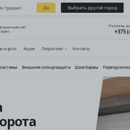
Да
Выбрать другой город
из Гродно?
Роллеты, в
й розничный сайт
+375 (
Гродно
ы и фото
Акции
Покупателю
Контакты
 системы
Внешняя солнцезащита
Шлагбаумы
Перегрузочна
а
орота