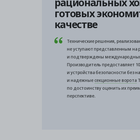
рациональных хоз
готовых экономи
качестве
Технические решения, реализован
не уступают представленным на 
и подтверждены международным
Производитель предоставляет 10
и устройства безопасности без н
и надежные
секционные ворота
T
по достоинству оценить их преи
перспективе.