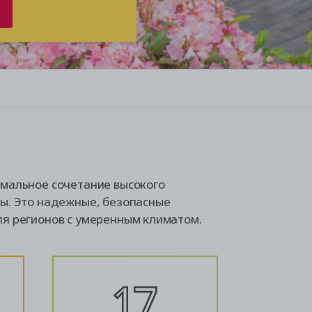
+37
имальное сочетание высокого
ны. Это надежные, безопасные
ля регионов с умеренным климатом.