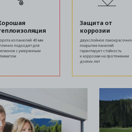
Хорошая
Защита от
теплоизоляция
коррозии
орота из панелей 40 мм
двухслойное лакокрасочно
тлично подходят для
покрытие панелей
егионов с умеренным
гарантирует стойкость
климатом
к коррозии на протяжении
долгих лет