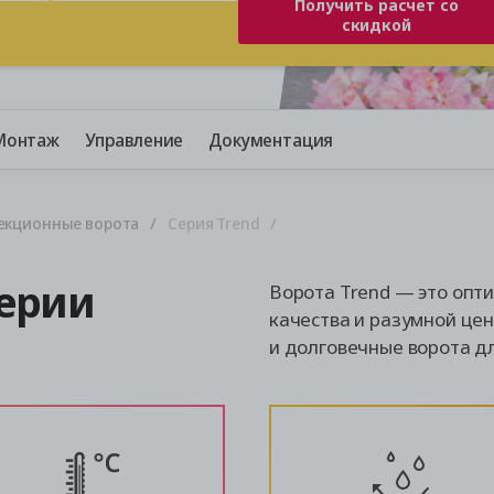
Получить расчет со
скидкой
Монтаж
Управление
Документация
екционные ворота
Серия Trend
ерии
Ворота Trend — это опт
качества и разумной це
и долговечные ворота д