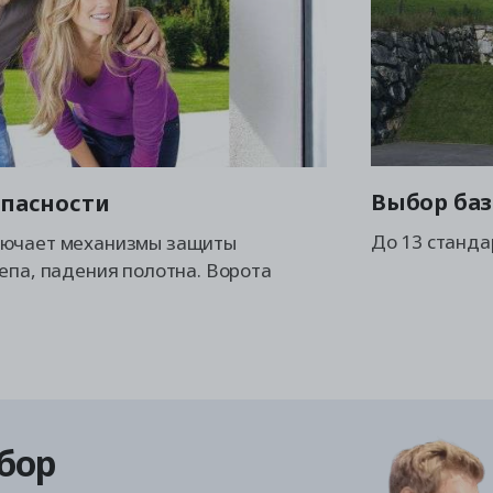
Выбор баз
опасности
До 13 станда
лючает механизмы защиты
епа, падения полотна. Ворота
бор