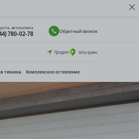
орота, автоматика
Обратный звонок
44) 780-02-78
Гродно
Шоу-румы
я техника
Комплексное остекление