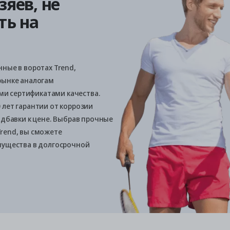
яев, не
ть на
ные в воротах Trend,
рынке аналогам
и сертификатами качества.
 лет гарантии от коррозии
адбавки к цене. Выбрав прочные
rend, вы сможете
мущества в долгосрочной